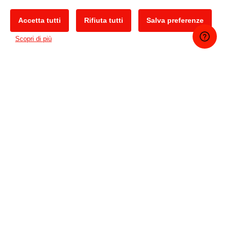
l’ultimo modello
TxF300-1600
di
grande formato
,
Accetta tutti
Rifiuta tutti
Salva preferenze
TxF300-75 ad alta velocità
e
TxF150-75 entry-level
. Ogni
modello TxF utilizza la tecnologia Mimaki avanzata e
Scopri di più
inchiostri certificati ECO PASSPORT per garantire stampe
di alta qualità, delicate sulla pelle, risolvendo al contempo
problemi comuni della DTF come la perdita e la
sedimentazione dell’inchiostro. La serie TxF di Mimaki
offre prestazioni affidabili con un supporto tecnico di alto
livello, ideale per qualsiasi esigenza di stampa DTF.
TxF300-1600