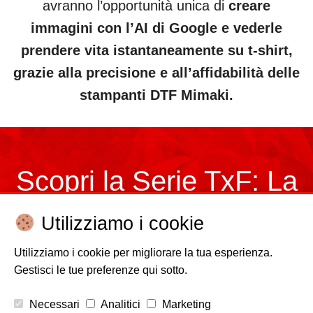
avranno l’opportunità unica di
creare
immagini con l’AI di Google e vederle
prendere vita istantaneamente su t-shirt,
grazie alla precisione e all’affidabilità delle
stampanti DTF Mimaki.
Scopri la Serie TxF: La
soluzione per una
Utilizziamo i cookie
Utilizziamo i cookie per migliorare la tua esperienza.
stampa DTF affidabile
Gestisci le tue preferenze qui sotto.
Necessari
Analitici
Marketing
Presentiamo la serie TxF di stampanti DTF Mimaki, inclusi