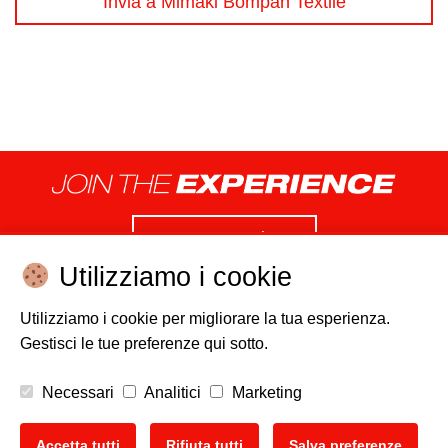
Contattaci
Utilizziamo i cookie
Utilizziamo i cookie per migliorare la tua esperienza.
Gestisci le tue preferenze qui sotto.
Disclaimer
Cookie policy
Privacy
Copyright
Necessari
Analitici
Marketing
EU Data Act
Accetta tutti
Rifiuta tutti
Salva preferenze