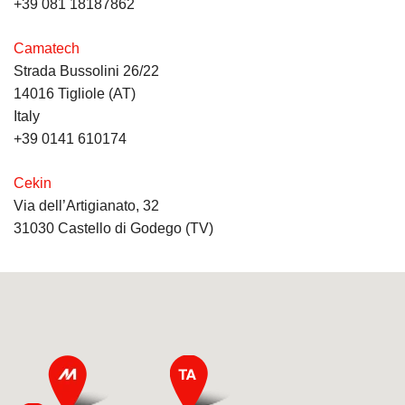
+39 081 18187862
Camatech
Strada Bussolini 26/22
14016 Tigliole (AT)
Italy
+39 0141 610174
Cekin
Via dell’Artigianato, 32
31030 Castello di Godego (TV)
Italy
+39 0423 467877
Faticoni Arti Grafiche S.r.l.
Via Calamattia, 8
09134 Cagliari (CA)
Italy