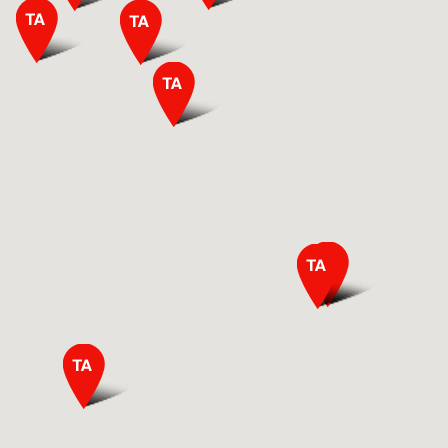
+390705292281
Mimaki Bompan Textile
Via Europa 10
21049 Tradate (VA)
Italy
+39331 1590120
Sprint Solution S.r.l.
Via Paolo Borsellino, 190
80025 Casandrino (NA)
Italy
+39 081 5050974