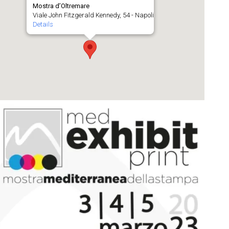
Mostra d’Oltremare
Viale John Fitzgerald Kennedy, 54 - Napoli
Details