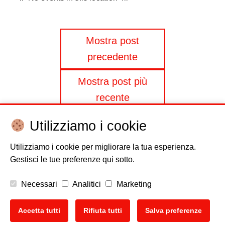
Navigazione
Mostra post
precedente
articoli
Mostra post più
recente
Utilizziamo i cookie
Utilizziamo i cookie per migliorare la tua esperienza.
Gestisci le tue preferenze qui sotto.
Disclaimer
Cookie policy
Privacy
Copyright
Necessari
Analitici
Marketing
EU Data Act
Accetta tutti
Rifiuta tutti
Salva preferenze