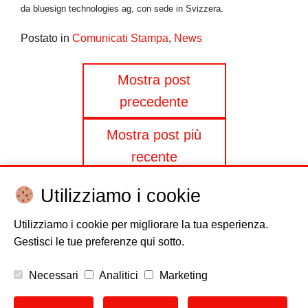
da bluesign technologies ag, con sede in Svizzera.
Postato in
Comunicati Stampa
,
News
Navigazione
Mostra post
precedente
articoli
Mostra post più
recente
Utilizziamo i cookie
Utilizziamo i cookie per migliorare la tua esperienza.
Gestisci le tue preferenze qui sotto.
Disclaimer
Cookie policy
Privacy
Copyright
Necessari
Analitici
Marketing