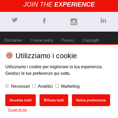
JOIN THE
EXPERIENCE
Disclaimer
Cookie policy
Privacy
Copyright
Utilizziamo i cookie
EU Data Act
Utilizziamo i cookie per migliorare la tua esperienza.
Gestisci le tue preferenze qui sotto.
Necessari
Analitici
Marketing
Accetta tutti
Rifiuta tutti
Salva preferenze
Scopri di più