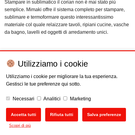
Stampare in sublimatico il corian non è mai stato più
semplice. Mimaki offre il sistema completo per stampare,
sublimare e termoformare questo interessantissimo
materiale col quale relaizzare tavoli, ripiani cucine, vasche
da bagno, lavelli ed oggetti di arredamento unici.
Utilizziamo i cookie
Utilizziamo i cookie per migliorare la tua esperienza.
Disclaimer
Cookie policy
Privacy
Copyright
Gestisci le tue preferenze qui sotto.
EU Data Act
Necessari
Analitici
Marketing
Accetta tutti
Rifiuta tutti
Salva preferenze
Scopri di più